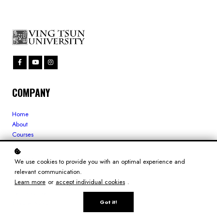
COMPANY
Home
About
Courses
LEGAL
We use cookies to provide you with an optimal experience and
relevant communication.
Learn more
or
accept individual cookies
.
Privacy Policy
Terms of Use
Got it!
Cookie Policy